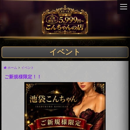
t
o
g
g
l
e
n
a
イベント
v
i
g
ホーム
イベント
a
ご新規様限定！！
t
i
o
n