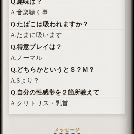
Q.趣味は？
A.音楽聴く事
Q.たばこは吸われますか？
A.たまに吸います
Q.得意プレイは？
A.ノーマル
Q.どちらかというとＳ？Ｍ？
A.Sより？
Q.自分の性感帯を２箇所教えて
A.クリトリス・乳首
メッセージ