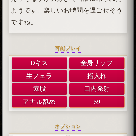
ようです。楽しいお時間を過ごせそう
ですね。
可能プレイ
Dキス
全身リップ
生フェラ
指入れ
素股
口内発射
アナル舐め
69
オプション