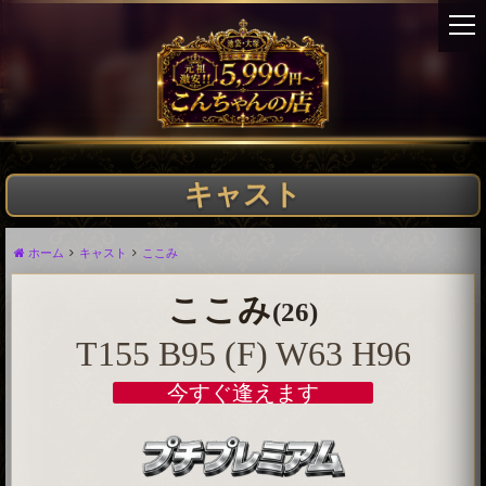
t
o
g
g
l
e
n
a
キャスト
v
i
g
ホーム
キャスト
ここみ
a
t
ここみ
(26)
i
o
T155 B95 (F) W63 H96
n
今すぐ逢えます